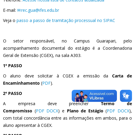
E-mail:
rec.gua@ifes.edu.br
Veja o
passo a passo de tramitação processual no SIPAC
O setor responsável, no Campus Guarapari, pelo
acompanhamento documental do estágio é a Coordenadoria
Geral de Extensão (CGEX), na sala A303.
1º PASSO
O aluno deve solicitar à CGEX a emissão da
Carta de
Encaminhamento
(
PDF
).
2º PASSO
A empresa deve preencher
Termo de
Compromisso
(
PDF
DOCX
) e
Plano de Estágio
(
PDF
DOCX
),
com total concordância entre as informações em ambos, para o
aluno apresentar à CGEX.