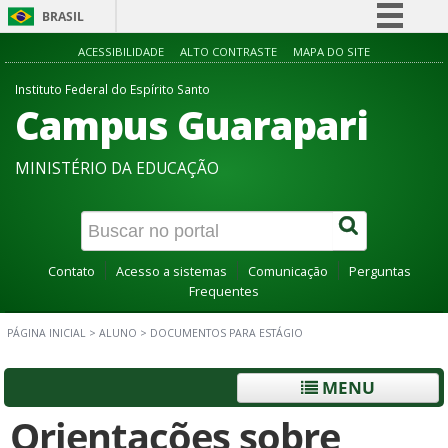
BRASIL
Simplifique!
ACESSIBILIDADE
ALTO CONTRASTE
MAPA DO SITE
Comunica BR
Instituto Federal do Espírito Santo
Campus Guarapari
Participe
Acesso à informação
MINISTÉRIO DA EDUCAÇÃO
Legislação
Canais
Contato
Acesso a sistemas
Comunicação
Perguntas
Frequentes
PÁGINA INICIAL
>
ALUNO
>
DOCUMENTOS PARA ESTÁGIO
MENU
Orientações sobre