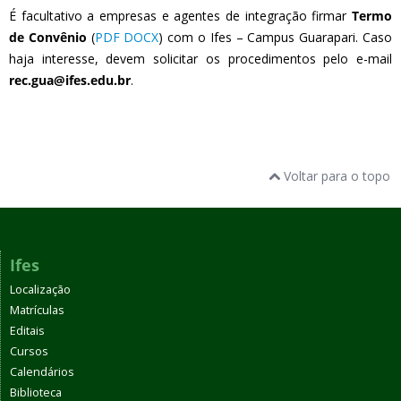
É facultativo a empresas e agentes de integração firmar
Termo
de Convênio
(
PDF
DOCX
) com o Ifes – Campus Guarapari. Caso
haja interesse, devem solicitar os procedimentos pelo e-mail
rec.gua@ifes.edu.br
.
Voltar para o topo
Ifes
Localização
Matrículas
Editais
Cursos
Calendários
Biblioteca