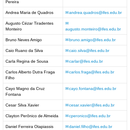
Pereira
Andrea Maria de Quadros
andrea.quadros@ifes.edu.br
Augusto Cézar Tiradentes
Monteiro
augusto.monteiro@ifes.edu.br
Bruno Neves Amigo
bruno.amigo@ifes.edu.br
Caio Ruano da Silva
caio.silva@ifes.edu.br
Carla Regina de Sousa
carlar@ifes.edu.br
Carlos Alberto Dutra Fraga
carlos.fraga@ifes.edu.br
Filho
Cayo Magno da Cruz
cayo.fontana@ifes.edu.br
Fontana
Cesar Silva Xavier
cesar.xavier@ifes.edu.br
Clayton Perônico de Almeida
cperonico@ifes.edu.br
Daniel Ferreira Otapiassis
daniel.filho@ifes.edu.br