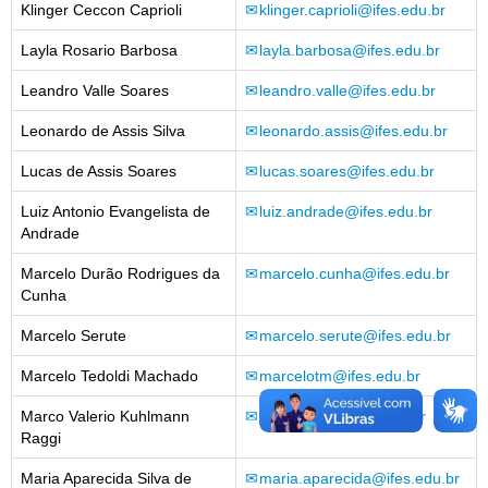
Klinger Ceccon Caprioli
klinger.caprioli@ifes.edu.br
Layla Rosario Barbosa
layla.barbosa@ifes.edu.br
Leandro Valle Soares
leandro.valle@ifes.edu.br
Leonardo de Assis Silva
leonardo.assis@ifes.edu.br
Lucas de Assis Soares
lucas.soares@ifes.edu.br
Luiz Antonio Evangelista de
luiz.andrade@ifes.edu.br
Andrade
Marcelo Durão Rodrigues da
marcelo.cunha@ifes.edu.br
Cunha
Marcelo Serute
marcelo.serute@ifes.edu.br
Marcelo Tedoldi Machado
marcelotm@ifes.edu.br
Marco Valerio Kuhlmann
marcoraggi@ifes.edu.br
Raggi
Maria Aparecida Silva de
maria.aparecida@ifes.edu.br