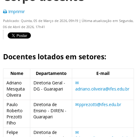
Imprimir
Publicado: Quinta, 05 de Março de 2026, 09h19
|
Última atualização em Segunda,
06 de Abril de 2026, 17h41
Docentes lotados em setores:
Nome
Departamento
E-mail
Adriano
Diretoria Geral -
Mesquita
DG - Guarapari
adriano.oliveira@ifes.edu.br
Oliveira
Paulo
Diretoria de
pprezotti@ifes.edu.br
Roberto
Ensino - DIREN -
Prezotti
Guarapari
Filho
Felipe
Diretoria de