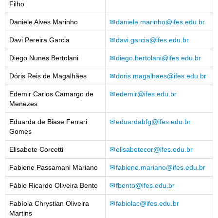
Filho
Daniele Alves Marinho
daniele.marinho@ifes.edu.br
Davi Pereira Garcia
davi.garcia@ifes.edu.br
Diego Nunes Bertolani
diego.bertolani@ifes.edu.br
Dóris Reis de Magalhães
doris.magalhaes@ifes.edu.br
Edemir Carlos Camargo de
edemir@ifes.edu.br
Menezes
Eduarda de Biase Ferrari
eduardabfg@ifes.edu.br
Gomes
Elisabete Corcetti
elisabetecor@ifes.edu.br
Fabiene Passamani Mariano
fabiene.mariano@ifes.edu.br
Fábio Ricardo Oliveira Bento
fbento@ifes.edu.br
Fabíola Chrystian Oliveira
fabiolac@ifes.edu.br
Martins