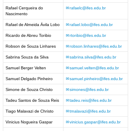
Rafael Cerqueira do
rafaelc@ifes.edu.br
Nascimento
Rafael de Almeida Ávila Lobo
rafael.lobo@ifes.edu.br
Ricardo de Abreu Toribio
rtoribio@ifes.edu.br
Robson de Souza Linhares
robson.linhares@ifes.edu.br
Sabrina Souza da Silva
sabrina.silva@ifes.edu.br
Samuel Berger Velten
samuel.velten@ifes.edu.br
Samuel Delgado Pinheiro
samuel.pinheiro@ifes.edu.br
Simone de Souza Christo
simones@ifes.edu.br
Tadeu Santos de Souza Reis
tadeu.reis@ifes.edu.br
Tiago Malavazi de Christo
tmalavazi@ifes.edu.br
Vinicius Nogueira Gaspar
vinicius.gaspar@ifes.edu.br