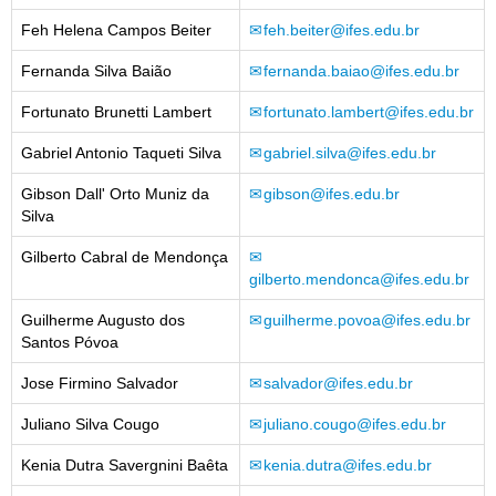
Feh Helena Campos Beiter
feh.beiter@ifes.edu.br
Fernanda Silva Baião
fernanda.baiao@ifes.edu.br
Fortunato Brunetti Lambert
fortunato.lambert@ifes.edu.br
Gabriel Antonio Taqueti Silva
gabriel.silva@ifes.edu.br
Gibson Dall' Orto Muniz da
gibson@ifes.edu.br
Silva
Gilberto Cabral de Mendonça
gilberto.mendonca@ifes.edu.br
Guilherme Augusto dos
guilherme.povoa@ifes.edu.br
Santos Póvoa
Jose Firmino Salvador
salvador@ifes.edu.br
Juliano Silva Cougo
juliano.cougo@ifes.edu.br
Kenia Dutra Savergnini Baêta
kenia.dutra@ifes.edu.br