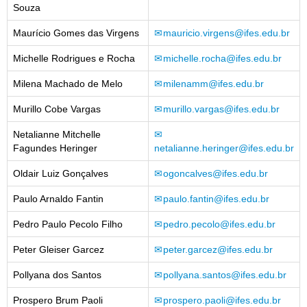
Souza
Maurício Gomes das Virgens
mauricio.virgens@ifes.edu.br
Michelle Rodrigues e Rocha
michelle.rocha@ifes.edu.br
Milena Machado de Melo
milenamm@ifes.edu.br
Murillo Cobe Vargas
murillo.vargas@ifes.edu.br
Netalianne Mitchelle
Fagundes Heringer
netalianne.heringer@ifes.edu.br
Oldair Luiz Gonçalves
ogoncalves@ifes.edu.br
Paulo Arnaldo Fantin
paulo.fantin@ifes.edu.br
Pedro Paulo Pecolo Filho
pedro.pecolo@ifes.edu.br
Peter Gleiser Garcez
peter.garcez@ifes.edu.br
Pollyana dos Santos
pollyana.santos@ifes.edu.br
Prospero Brum Paoli
prospero.paoli@ifes.edu.br