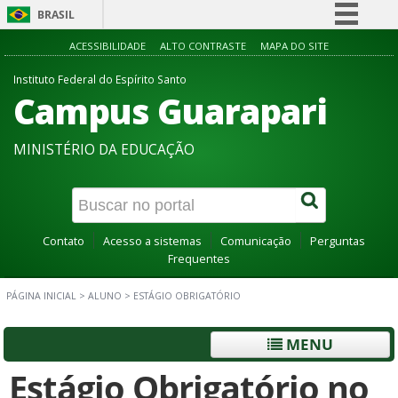
BRASIL
Simplifique!
ACESSIBILIDADE
ALTO CONTRASTE
MAPA DO SITE
Comunica BR
Instituto Federal do Espírito Santo
Campus Guarapari
Participe
Acesso à informação
MINISTÉRIO DA EDUCAÇÃO
Legislação
Canais
Contato
Acesso a sistemas
Comunicação
Perguntas
Frequentes
PÁGINA INICIAL
>
ALUNO
>
ESTÁGIO OBRIGATÓRIO
MENU
Estágio Obrigatório no