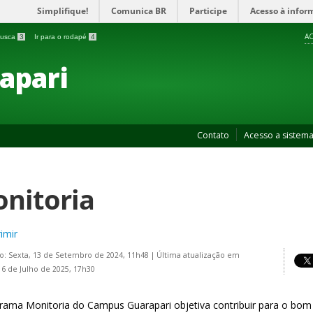
Simplifique!
Comunica BR
Participe
Acesso à infor
AC
 busca
3
Ir para o rodapé
4
apari
Contato
Acesso a sistem
nitoria
imir
o: Sexta, 13 de Setembro de 2024, 11h48
|
Última atualização em
16 de Julho de 2025, 17h30
rama Monitoria do Campus Guarapari objetiva contribuir para o bo