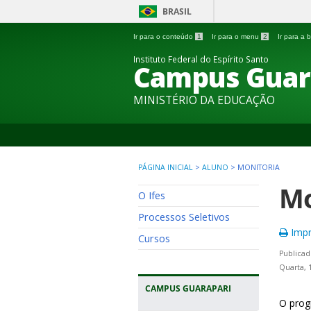
BRASIL
Ir para o conteúdo
1
Ir para o menu
2
Ir para a
Instituto Federal do Espírito Santo
Campus Guar
MINISTÉRIO DA EDUCAÇÃO
PÁGINA INICIAL
>
ALUNO
>
MONITORIA
Mo
O Ifes
Processos Seletivos
Impr
Cursos
Publicad
Quarta, 
CAMPUS GUARAPARI
O prog