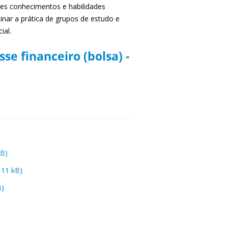
es conhecimentos e habilidades
inar a prática de grupos de estudo e
cial.
se financeiro (bolsa) -
kB)
 11 kB)
B)