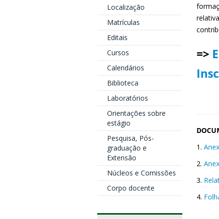
formaç
Localização
relativ
Matrículas
contrib
Editais
=>
E
Cursos
Calendários
Insc
Biblioteca
Laboratórios
Orientações sobre
estágio
DOCUM
Pesquisa, Pós-
1.
Anex
graduação e
Extensão
2.
Anex
Núcleos e Comissões
3.
Rela
Corpo docente
4.
Folh