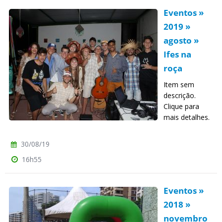
Eventos »
2019 »
agosto »
Ifes na
roça
Item sem
descrição.
Clique para
mais detalhes.
30/08/19
16h55
Eventos »
2018 »
novembro