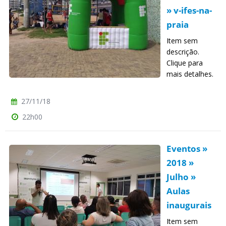
» v-ifes-na-
praia
Item sem
descrição.
Clique para
mais detalhes.
27/11/18
22h00
Eventos »
2018 »
Julho »
Aulas
inaugurais
Item sem