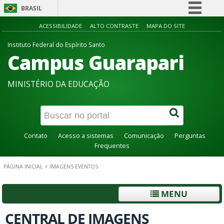
BRASIL
Simplifique!
ACESSIBILIDADE
ALTO CONTRASTE
MAPA DO SITE
Comunica BR
Instituto Federal do Espírito Santo
Campus Guarapari
Participe
Acesso à informação
MINISTÉRIO DA EDUCAÇÃO
Legislação
Canais
Contato
Acesso a sistemas
Comunicação
Perguntas
Frequentes
PÁGINA INICIAL
>
IMAGENS EVENTOS
MENU
CENTRAL DE IMAGENS