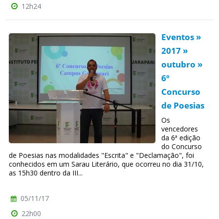
12h24
Eventos »
2017 »
outubro »
6º
Concurso
de Poesias
Os
vencedores
da 6ª edição
do Concurso
de Poesias nas modalidades "Escrita" e "Declamação", foi
conhecidos em um Sarau Literário, que ocorreu no dia 31/10,
as 15h30 dentro da III...
05/11/17
22h00