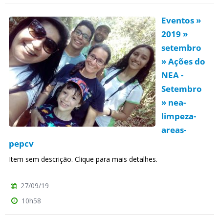
Eventos »
2019 »
setembro
» Ações do
NEA -
Setembro
» nea-
limpeza-
areas-
pepcv
Item sem descrição. Clique para mais detalhes.
27/09/19
10h58