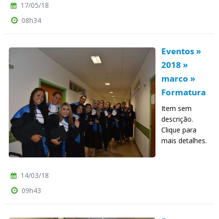
17/05/18
08h34
Eventos »
2018 »
marco »
Formatura
Item sem
descrição.
Clique para
mais detalhes.
14/03/18
09h43