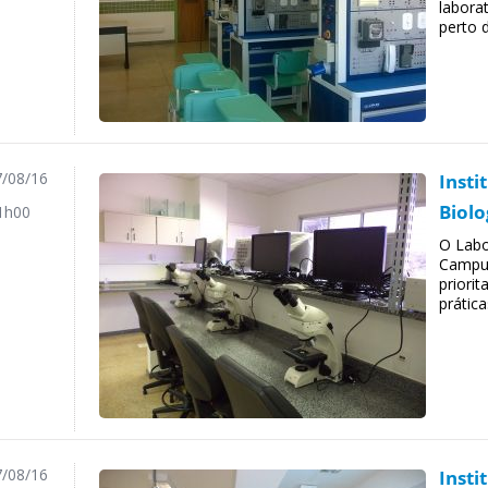
labora
perto d
/08/16
Insti
Biolo
1h00
O Labo
Campus
priorit
prática
/08/16
Insti