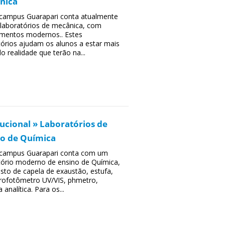
nica
 campus Guarapari conta atualmente
laboratórios de mecânica, com
mentos modernos.. Estes
tórios ajudam os alunos a estar mais
o realidade que terão na...
tucional » Laboratórios de
no de Química
 campus Guarapari conta com um
tório moderno de ensino de Química,
to de capela de exaustão, estufa,
rofotômetro UV/VIS, phmetro,
 analítica. Para os...