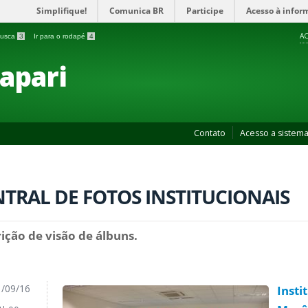
Simplifique!
Comunica BR
Participe
Acesso à infor
AC
 busca
3
Ir para o rodapé
4
apari
Contato
Acesso a sistem
TRAL DE FOTOS INSTITUCIONAIS
ição de visão de álbuns.
/09/16
Insti