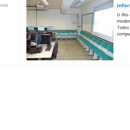
Info
1h00
O Ifes
modern
Todos 
comput