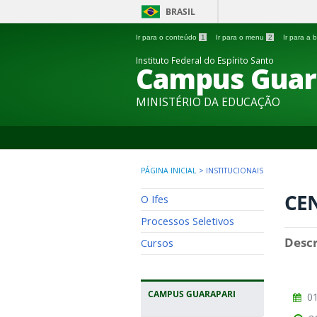
BRASIL
Ir para o conteúdo
1
Ir para o menu
2
Ir para a
Instituto Federal do Espírito Santo
Campus Guar
MINISTÉRIO DA EDUCAÇÃO
PÁGINA INICIAL
>
INSTITUCIONAIS
CEN
O Ifes
Processos Seletivos
Descr
Cursos
CAMPUS GUARAPARI
01