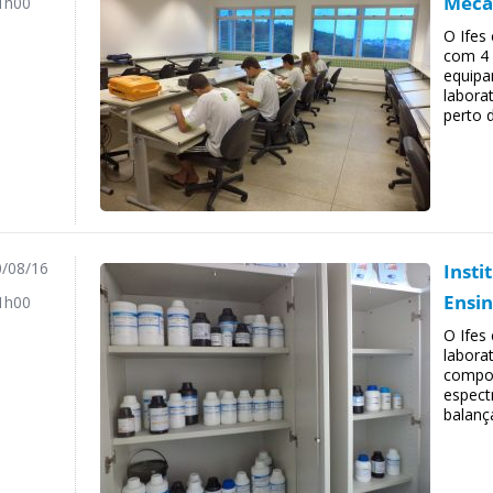
Mecâ
1h00
O Ifes
com 4 
equipa
labora
perto d
/08/16
Insti
Ensi
1h00
O Ifes
labora
compos
espect
balança