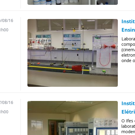
/08/16
Insti
Ensin
1h00
Labora
compos
(cinem
eletro
onde o
/08/16
Insti
Elétr
1h00
O Ifes
labora
modern